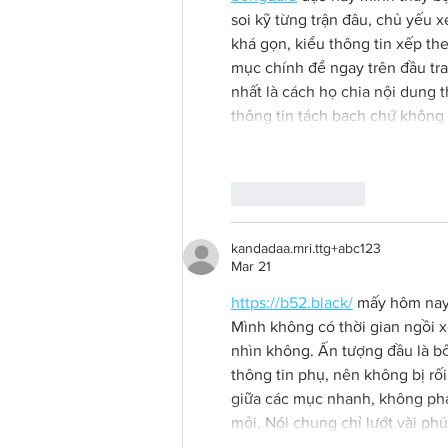
soi kỹ từng trận đâu, chủ yếu 
khá gọn, kiểu thông tin xếp t
mục chính để ngay trên đầu tra
nhất là cách họ chia nội dung t
thông tin tách bạch chứ không
Like
Reply
kandadaa.mri.ttg+abc123
Mar 21
https://b52.black/
 mấy hôm nay
Mình không có thời gian ngồi x
nhìn không. Ấn tượng đầu là bố
thông tin phụ, nên không bị rối
giữa các mục nhanh, không phả
mỏi. Nói chung chỉ lướt vài p