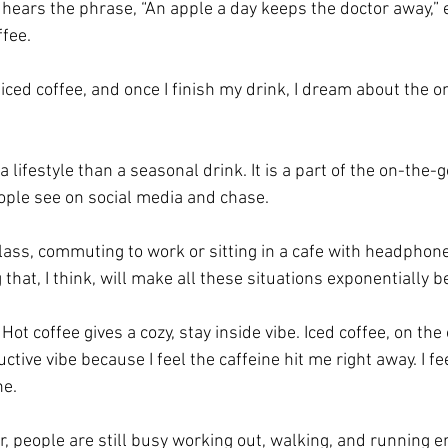
hears the phrase, “An apple a day keeps the doctor away,” ex
ffee. 
iced coffee, and once I finish my drink, I dream about the one
a lifestyle than a seasonal drink. It is a part of the on-the-
eople see on social media and chase. 
class, commuting to work or sitting in a cafe with headphone
 that, I think, will make all these situations exponentially be
Hot coffee gives a cozy, stay inside vibe. Iced coffee, on the
tive vibe because I feel the caffeine hit me right away. I feel
e. 
, people are still busy working out, walking, and running er