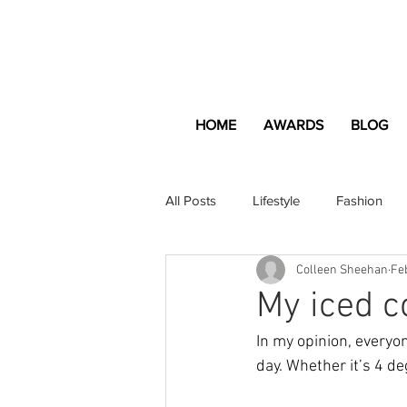
HOME
AWARDS
BLOG
All Posts
Lifestyle
Fashion
Colleen Sheehan
Fe
Apartment and Home
Profes
My iced c
In my opinion, everyo
Lifestyle
Lifestyle Content
day. Whether it’s 4 de