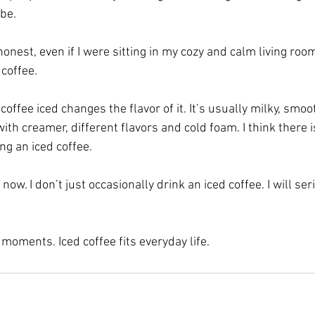
be. 
onest, even if I were sitting in my cozy and calm living room 
 coffee. 
r coffee iced changes the flavor of it. It’s usually milky, smo
 with creamer, different flavors and cold foam. I think there 
ng an iced coffee. 
 now. I don’t just occasionally drink an iced coffee. I will seri
n moments. Iced coffee fits everyday life.