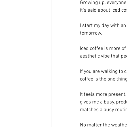
Growing up, everyone 
it’s said about iced co
I start my day with an 
tomorrow. 
Iced coffee is more of 
aesthetic vibe that p
If you are walking to 
coffee is the one thing
It feels more present. 
gives me a busy, produc
matches a busy routin
No matter the weather