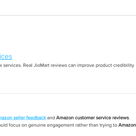
Born out of silence: A
Chris
survivor’s journey to
fight
motherhood
ices
 services. Real JioMart reviews can improve product credibility 
azon seller feedback
 and 
Amazon customer service reviews
. 
uld focus on genuine engagement rather than trying to 
Amazon