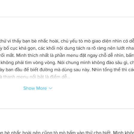
thử vì thấy bạn bè nhắc hoài, chủ yếu tò mò giao diện nhìn có dễ
y bố cục khá gọn, các khối nội dung tách ra rõ ràng nên lướt nha
ối mắt. Mình thích nhất là phần menu đặt ngay chỗ dễ nhìn, bấm
 không phải tìm vòng vòng. Nói chung mình không đào sâu gì, ch
ày ban đầu để biết đường mà dùng sau này. Nhìn tổng thể thì cá
à thanh menu nổi bật là điểm dễ…
Show More
ạn bè nhắc hoài nên cũng tò mò bấm vào thử cho biết. Mình khô