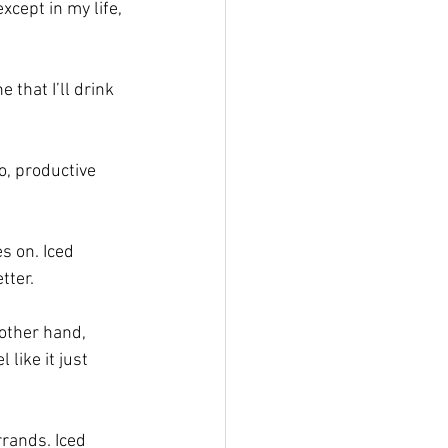
cept in my life, 
 that I’ll drink 
go, productive 
s on. Iced 
tter.
 other hand, 
 like it just 
rands. Iced 