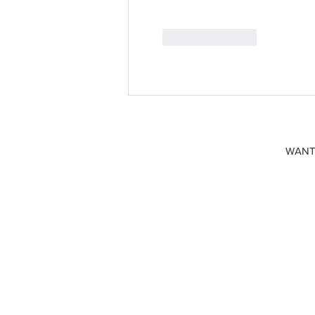
Like
Reply
WANT