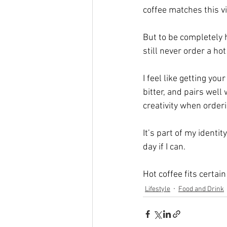
coffee matches this vi
But to be completely h
still never order a hot
I feel like getting you
bitter, and pairs well
creativity when orderi
It’s part of my identity
day if I can. 
Hot coffee fits certai
Lifestyle
Food and Drink