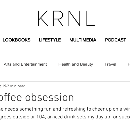
LOOKBOOKS
LIFESTYLE
MULTIMEDIA
PODCAST
Arts and Entertainment
Health and Beauty
Travel
F
b 19
2 min read
sional
Greek Life
Diversity
Sponsored Content
offee obsession
ne needs something fun and refreshing to cheer up on a win
Fashion Content
Covid-19
Featured Articles
grees outside or 104, an iced drink sets my day up for succ