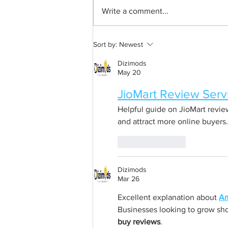
Write a comment...
A common thread: Memories
Sort by:
Newest
that never fray
Dizimods
May 20
JioMart Review Serv
Helpful guide on JioMart review
and attract more online buyers.
Like
Reply
Dizimods
Mar 26
Excellent explanation about 
Am
Businesses looking to grow sho
buy reviews
.