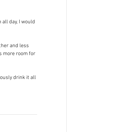
all day, I would 
other and less 
is more room for 
ously drink it all 