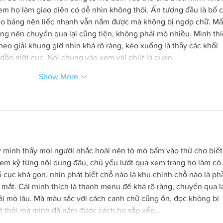
xem họ làm giao diện có dễ nhìn không thôi. Ấn tượng đầu là bố c
heo bảng nên liếc nhanh vẫn nắm được mà không bị ngợp chữ. Mấ
ng nên chuyển qua lại cũng tiện, không phải mò nhiều. Mình thí
heo giải khung giờ nhìn khá rõ ràng, kéo xuống là thấy các khối 
 dồn một cục. Nói chung vào xem vài phút là quen…
Show More
 mình thấy mọi người nhắc hoài nên tò mò bấm vào thử cho biết.
em kỹ từng nội dung đâu, chủ yếu lướt qua xem trang họ làm có
 cục khá gọn, nhìn phát biết chỗ nào là khu chính chỗ nào là ph
 mắt. Cái mình thích là thanh menu để khá rõ ràng, chuyển qua lạ
i mò lâu. Mà màu sắc với cách canh chữ cũng ổn, đọc không bị 
hút thôi mà mình đã nắm được cách họ sắp xếp…