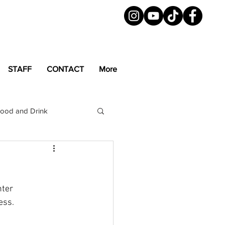
STAFF
CONTACT
More
ood and Drink
LGBTQ+
Magazine
ter 
ess. 