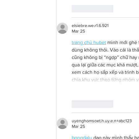
Like
Reply
elsiebre.we.r1.6.921
Mar 25
trang chủ hubet
 mình mới ghé 
dùng không thôi. Vào cái là thấ
cũng không bị “ngợp” chữ hay r
qua lại giữa các mục khá mượt,
xem cách họ sắp xếp và trình b
chia khu vực theo từng nhóm v
Like
Reply
uyenghomsoet.h.uy.e.n+abc123
Mar 25
bongdalu
 dạo này mình thấy b