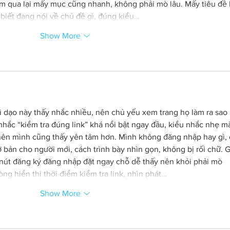
m qua lại mấy mục cũng nhanh, không phải mò lâu. Mấy tiêu đề 
 biết đang nói về chủ đề gì, đúng kiểu…
Show More
vì dạo này thấy nhắc nhiều, nên chủ yếu xem trang họ làm ra sao 
 nhắc “kiểm tra đúng link” khá nổi bật ngay đầu, kiểu nhắc nhẹ m
ên mình cũng thấy yên tâm hơn. Mình không đăng nhập hay gì, 
 bản cho người mới, cách trình bày nhìn gọn, không bị rối chữ. G
nút đăng ký đăng nhập đặt ngay chỗ dễ thấy nên khỏi phải mò 
ng hiển thị thời điểm kiểm tra link, nhìn phát…
Show More