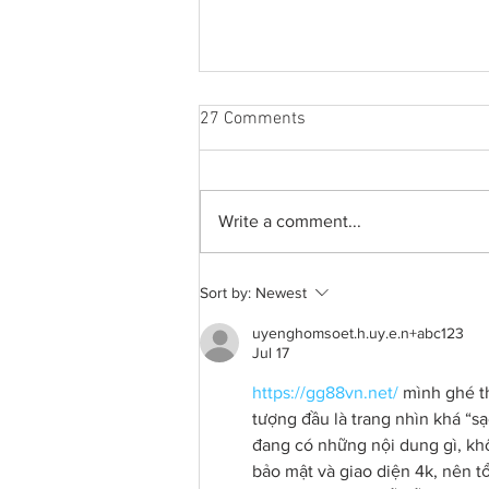
27 Comments
Write a comment...
A common thread: Memories
Sort by:
Newest
that never fray
uyenghomsoet.h.uy.e.n+abc123
Jul 17
https://gg88vn.net/
 mình ghé t
tượng đầu là trang nhìn khá “s
đang có những nội dung gì, khôn
bảo mật và giao diện 4k, nên t