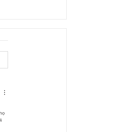
sy Brooks: A mother, a
er, a constant
 
họ 
i 