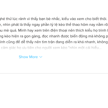
hé thử lúc rảnh vì thấy bạn bè nhắc, kiểu vào xem cho biết thôi.
ẹ, nhìn phát là thấy ngay phần tỷ lệ kèo thể thao hôm nay nằm rõ
u mè quá. Mình hay xem trên điện thoại nên thích kiểu họ trình 
ảng kèo hiện ra gọn gàng, đọc nhanh được biến động mà không p
ính cũng để dễ thấy nên tìm trận đang diễn ra khá nhanh, không
cảm giác họ ưu tiên cho người xem kèo “nhìn một cái hiểu…
Show More