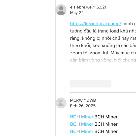
elsiebre.we.r1.6.921
May 24
https://keonhacai.camp/
 mình g
tượng đầu là trang load khá nh
ràng, không bị nhồi chữ hay mà
theo khối, kéo xuống là các b
zoom tới zoom lui. Mấy mục ch
cần bấm vòng vòng. Nói chung 
Like
Reply
MCRW YDWB
Feb 26, 2025
BCH Miner
 BCH Miner
BCH Miner
 BCH Miner
BCH Miner
 BCH Miner