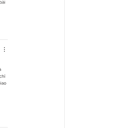
bài 
à 
chỉ 
iao 