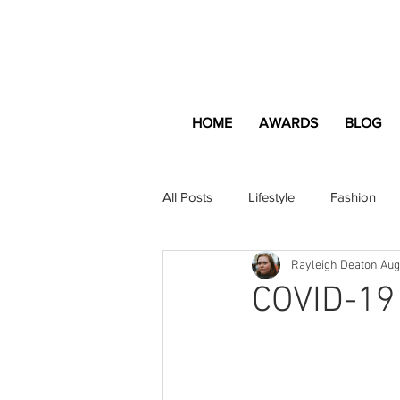
HOME
AWARDS
BLOG
All Posts
Lifestyle
Fashion
Rayleigh Deaton
Aug
Apartment and Home
Profes
COVID-19 
Lifestyle
Lifestyle Content