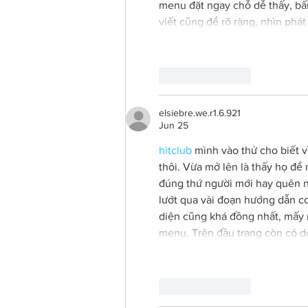
menu đặt ngay chỗ dễ thấy, bấ
viết cũng để rõ ràng, nhìn phát
Like
Reply
elsiebre.we.r1.6.921
Jun 25
hitclub
 mình vào thử cho biết 
thôi. Vừa mở lên là thấy họ để
đúng thứ người mới hay quên n
lướt qua vài đoạn hướng dẫn cơ
diện cũng khá đồng nhất, mấy 
menu. Trên đầu trang còn có dò
Like
Reply