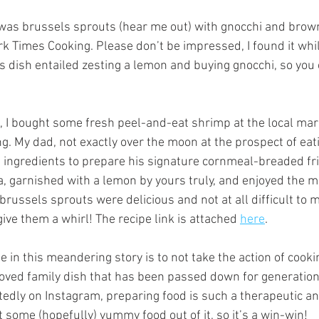
 was brussels sprouts (hear me out) with gnocchi and brown 
rk Times Cooking. Please don’t be impressed, I found it whil
s dish entailed zesting a lemon and buying gnocchi, so you
, I bought some fresh peel-and-eat shrimp at the local mark
g. My dad, not exactly over the moon at the prospect of eat
 ingredients to prepare his signature cornmeal-breaded fri
a, garnished with a lemon by yours truly, and enjoyed the m
russels sprouts were delicious and not at all difficult to ma
ive them a whirl! The recipe link is attached 
here
.
in this meandering story is to not take the action of cookin
loved family dish that has been passed down for generation
tedly on Instagram, preparing food is such a therapeutic 
t some (hopefully) yummy food out of it, so it’s a win-win! 