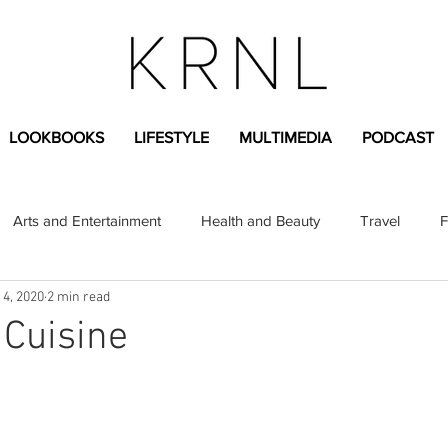
LOOKBOOKS
LIFESTYLE
MULTIMEDIA
PODCAST
Arts and Entertainment
Health and Beauty
Travel
F
 4, 2020
2 min read
sional
Greek Life
Diversity
Sponsored Content
Cuisine
Fashion Content
Covid-19
Featured Articles