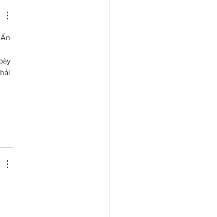
 Ấn 
 
bày 
hải 
 