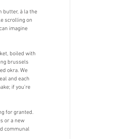
butter, à la the 
e scrolling on 
 can imagine 
et, boiled with 
ing brussels 
ed okra. We 
eal and each 
ke; if you’re 
g for granted. 
s or a new 
and communal 