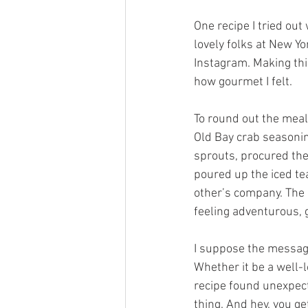
One recipe I tried out
lovely folks at New Yo
Instagram. Making thi
how gourmet I felt. 
To round out the meal
Old Bay crab seasonin
sprouts, procured the
poured up the iced te
other’s company. The b
feeling adventurous, g
I suppose the message 
Whether it be a well-
recipe found unexpec
thing. And hey, you ge