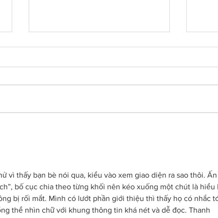
Born out of silence: A
Chris
survivor’s journey to
fight
motherhood
hử vì thấy bạn bè nói qua, kiểu vào xem giao diện ra sao thôi. Ấn
ạch”, bố cục chia theo từng khối nên kéo xuống một chút là hiểu 
g bị rối mắt. Mình có lướt phần giới thiệu thì thấy họ có nhắc tớ
ổng thể nhìn chữ với khung thông tin khá nét và dễ đọc. Thanh 