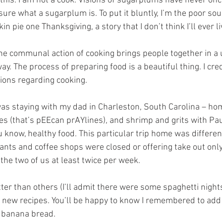
ce this: I am not a cook. Visions of sugarplums have never on
 sure what a sugarplum is. To put it bluntly, I’m the poor sou
 pie one Thanksgiving, a story that I don’t think I’ll ever l
he communal action of cooking brings people together in a u
y. The process of preparing food is a beautiful thing. I cre
ions regarding cooking. 
was staying with my dad in Charleston, South Carolina – hom
es (that’s pEEcan prAYlines), and shrimp and grits with P
 know, healthy food. This particular trip home was different
ants and coffee shops were closed or offering take out only,
 the two of us at least twice per week. 
r than others (I’ll admit there were some spaghetti nights)
al new recipes. You’ll be happy to know I remembered to add
 banana bread. 