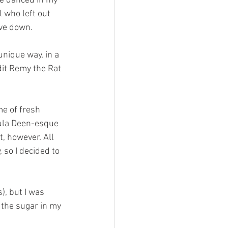
ce danced in my 
l who left out 
ive down.
nique way, in a 
dit Remy the Rat 
e of fresh 
aula Deen-esque 
, however. All 
 so I decided to 
, but I was 
 the sugar in my 