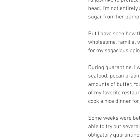
I'd just like to prefa
head. I'm not entirely
sugar from her pumpkin
But I have seen how t
wholesome, familial wa
for my sagacious opin
During quarantine, I 
seafood, pecan pralin
amounts of butter. You
of my favorite restaur
cook a nice dinner for
Some weeks were bette
able to try out sever
obligatory quarantine